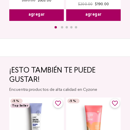
$
530
.
00
$
503
.
00
$
200
.
00
$
190
.
00
agregar
agregar
¡ESTO TAMBIÉN TE PUEDE
GUSTAR!
Encuentra productos de alta calidad en Cyzone
-
5 %
-
5 %
Top Seller