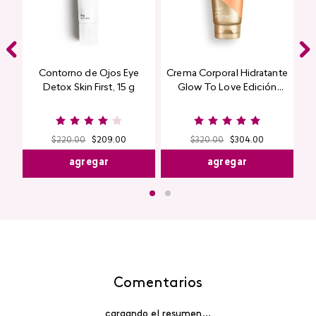
Contorno de Ojos Eye
Crema Corporal Hidratante
Detox Skin First, 15 g
Glow To Love Edición
Limitada
$
220
.
00
$
209
.
00
$
320
.
00
$
304
.
00
agregar
agregar
Comentarios
cargando el resumen…