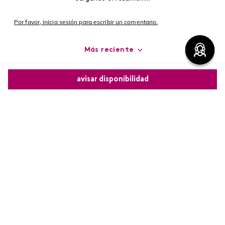
Por favor, inicia sesión para escribir un comentario.
Más reciente
Cargando comentarios…
avisar disponibilidad
Comparte este producto
Copiar link
Whatsapp
Facebook
Más
Redes sociales de Cyzon