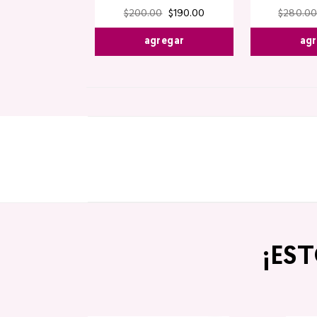
$
200
.
00
$
190
.
00
$
280
.
00
agregar
agr
¡ES