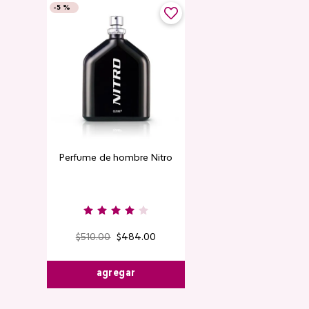
-
5 %
Perfume de hombre Nitro
$
510
.
00
$
484
.
00
agregar