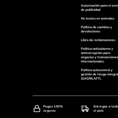
Autorización para el env
Escribe un comentario
de publicidad
No testeo en animales
Política de cambios y
devoluciones
Libro de reclamaciones
Política antisoborno y
anticorrupción para
enviar comentario
negocios y transaccione
internacionales.
Política autocontrol y
gestión de riesgo integra
(SAGRILAFT).
Pagos 100%
Entregas a tod
seguros
el país