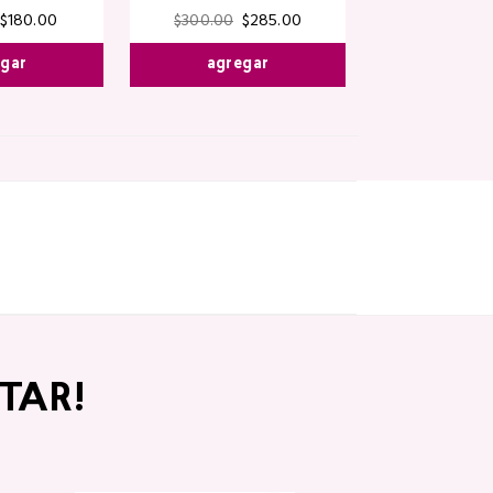
$
180
.
00
$
300
.
00
$
285
.
00
egar
agregar
TAR!