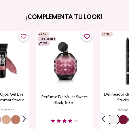
¡COMPLEMENTA TU LOOK!
-
5 %
-
5 %
Top Seller
¡TOP!
a Ojos Gel Eye
Delineador de
Perfume De Mujer Sweet
immer Studio
Studio
Black, 50 ml
ook
 Shimmer
White