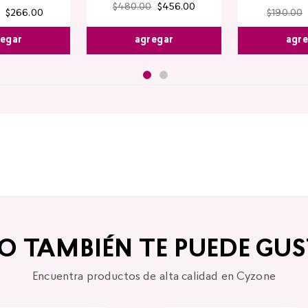
$
480
.
00
$
456
.
00
$
266
.
00
$
190
.
00
agregar
egar
agr
TO TAMBIÉN TE PUEDE GUS
Encuentra productos de alta calidad en Cyzone