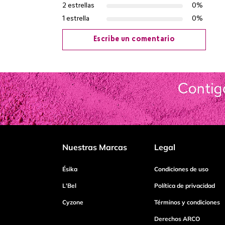
2 estrellas
0%
1 estrella
0%
Escribe un comentario
Agregar comentario
Título
Califica el producto de 1 a 5 estrellas
Nuestras Marcas
Legal
Tu nombre
Ésika
Condiciones de uso
L'Bel
Política de privacidad
Cyzone
Términos y condiciones
Dirección de email
Derechos ARCO