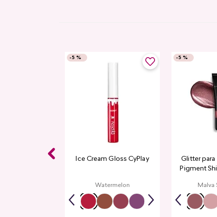
-
5 %
-
5 %
Ice Cream Gloss CyPlay
Glitter par
Pigment Sh
L
Watermelon
Malva