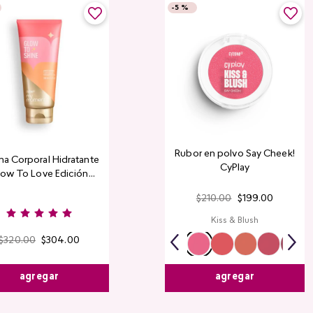
-
5 %
Rubor en polvo Say Cheek!
a Corporal Hidratante
CyPlay
ow To Love Edición
Limitada
$
210
.
00
$
199
.
00
Kiss & Blush
$
320
.
00
$
304
.
00
agregar
agregar