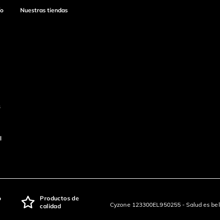
ío
Nuestras tiendas
s
l
o
Productos de
Cyzone 123300EL950255 - Salud es bel
calidad