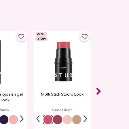
-
5 %
¡TOP!
 ojos en gel
Multi Stick Studio Look
 look
 Snow
Sunset Blush