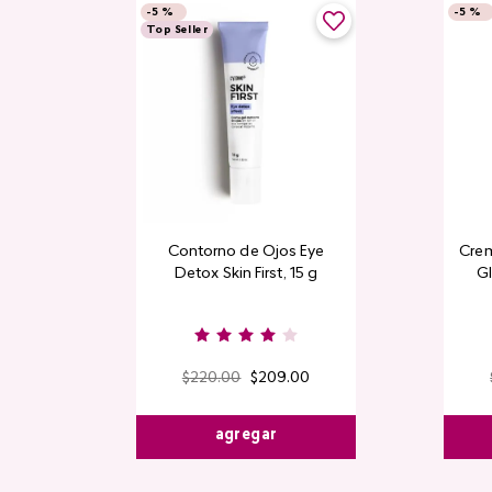
-
5 %
-
5 %
Top Seller
Contorno de Ojos Eye
Crem
Detox Skin First, 15 g
Gl
$
220
.
00
$
209
.
00
agregar