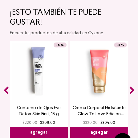
Ice Cream Gloss CyPlay
Glitter para Ojos Gel Eye
Pigment Shimmer Studio
Look
$
200
.
00
$
190
.
00
$
280
.
00
$
266
.
00
agregar
agregar
¡ESTO TAMBIÉN TE PUEDE
GUSTAR!