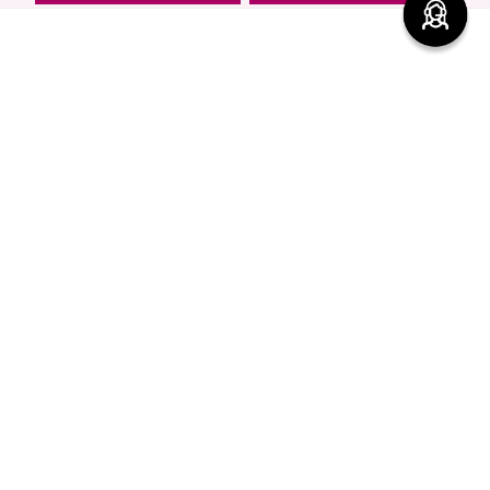
Encuentra productos de alta calidad en Cyzone
-
5 %
-
5 %
Top Seller
Contorno de Ojos Eye
Crema Corporal Hidratante
Detox Skin First, 15 g
Glow To Love Edición
Limitada
$
220
.
00
$
209
.
00
$
320
.
00
$
304
.
00
agregar
agregar