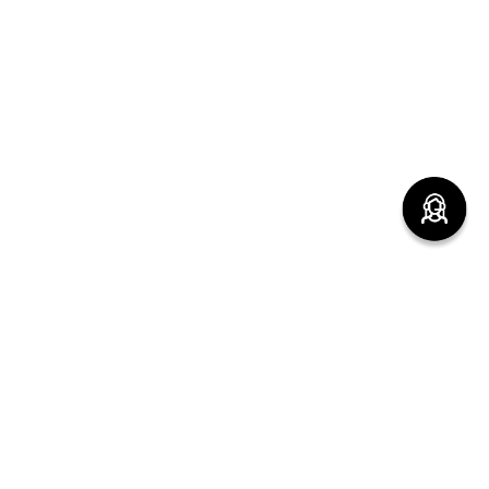
(function() { sessionStorage.setItem("last_referrer",
window.location.href); })();