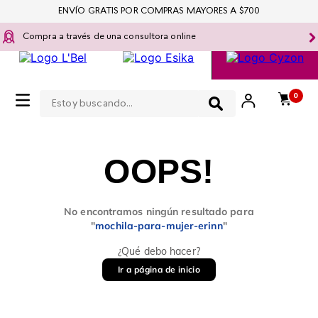
ENVÍO GRATIS POR COMPRAS MAYORES A $700
Compra a través de una consultora online
Estoy buscando...
0
OOPS!
No encontramos ningún resultado para
"
mochila-para-mujer-erinn
"
¿Qué debo hacer?
Ir a página de inicio