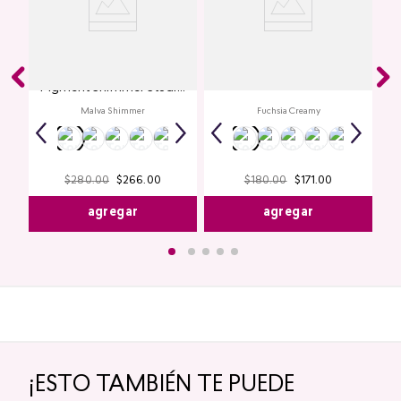
Glitter para Ojos Gel Eye
Creamy Lip Balm Cyplay
Pigment Shimmer Studio
Look
Malva Shimmer
Fuchsia Creamy
$
280
.
00
$
266
.
00
$
180
.
00
$
171
.
00
agregar
agregar
¡ESTO TAMBIÉN TE PUEDE