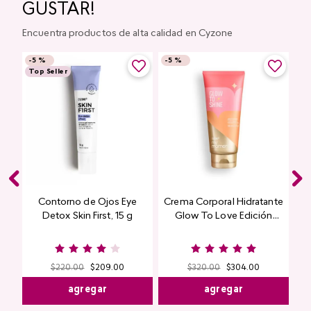
GUSTAR!
Encuentra productos de alta calidad en Cyzone
-
5 %
-
5 %
Top Seller
Contorno de Ojos Eye
Crema Corporal Hidratante
Detox Skin First, 15 g
Glow To Love Edición
Limitada
$
220
.
00
$
209
.
00
$
320
.
00
$
304
.
00
agregar
agregar