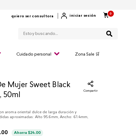
0
|
iniciar sesión
quiero ser consultora
Estoy buscando...
Cuidado personal
Zona Sale 🛒
e Mujer Sweet Black
Compartir
, 50ml
on aroma oriental dulce de larga duración y
didas aproximadas: Alto 95.6mm, Ancho: 61.4mm,
6
.
00
Ahorra
$
24
.
00