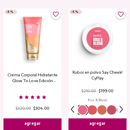
-
5 %
-
5 %
Rubor en polvo Say Cheek!
Crema Corporal Hidratante
CyPlay
Glow To Love Edición
Limitada
$
210
.
00
$
199
.
00
Kiss & Blush
$
320
.
00
$
304
.
00
agregar
agregar