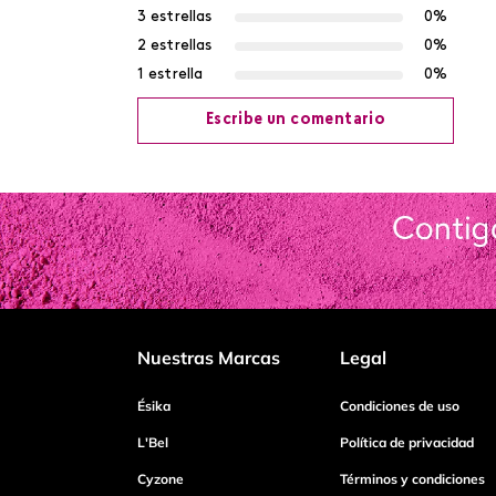
3 estrellas
0%
2 estrellas
0%
1 estrella
0%
Escribe un comentario
Agregar comentario
Título
Califica el producto de 1 a 5 estrellas
Nuestras Marcas
Legal
Tu nombre
Ésika
Condiciones de uso
L'Bel
Política de privacidad
Cyzone
Términos y condiciones
Dirección de email