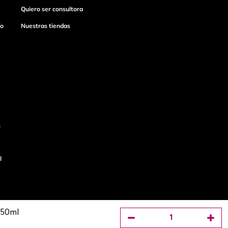
Quiero ser consultora
ío
Nuestras tiendas
s
l
 50ml
o
Productos de
Cyzone 123300EL950255 - Salud es bel