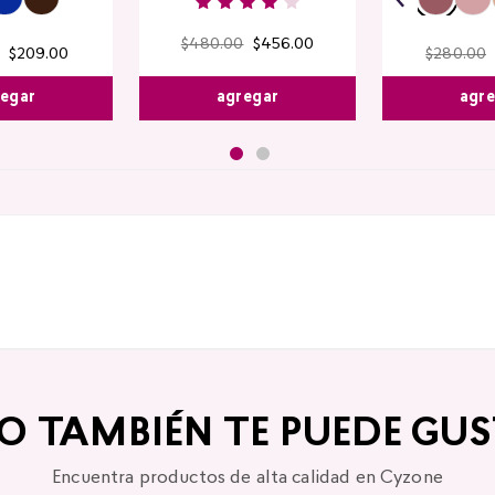
$
480
.
00
$
456
.
00
$
209
.
00
$
280
.
00
agregar
egar
agr
TO TAMBIÉN TE PUEDE GUS
Encuentra productos de alta calidad en Cyzone