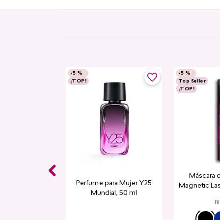
-
5 %
-
5 %
¡TOP!
Top Seller
¡TOP!
Máscara 
Perfume para Mujer Y25
Magnetic La
Mundial​, 50 ml
B