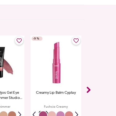
-
5 %
Ojos Gel Eye
Creamy Lip Balm Cyplay
mmer Studio
ok
himmer
Fuchsia Creamy