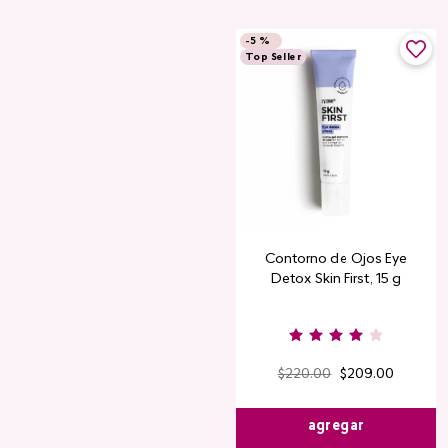
-
5 %
Top Seller
Contorno de Ojos Eye
Detox Skin First, 15 g
$
220
.
00
$
209
.
00
agregar