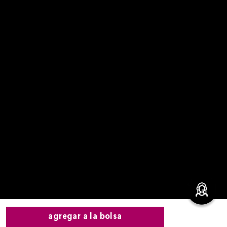
agregar a la bolsa
leza