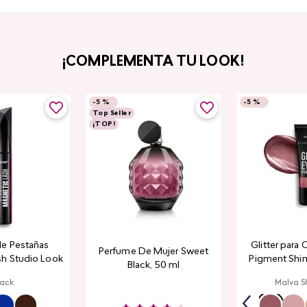
¡COMPLEMENTA TU LOOK!
-
5 %
-
5 %
Top Seller
¡TOP!
de Pestañas
Glitter para 
Perfume De Mujer Sweet
sh Studio Look
Pigment Shi
Black, 50 ml
Lo
lack
Malva S