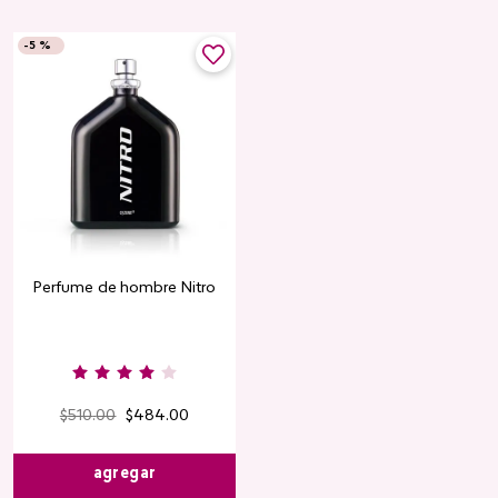
-
5 %
Perfume de hombre Nitro
$
510
.
00
$
484
.
00
agregar