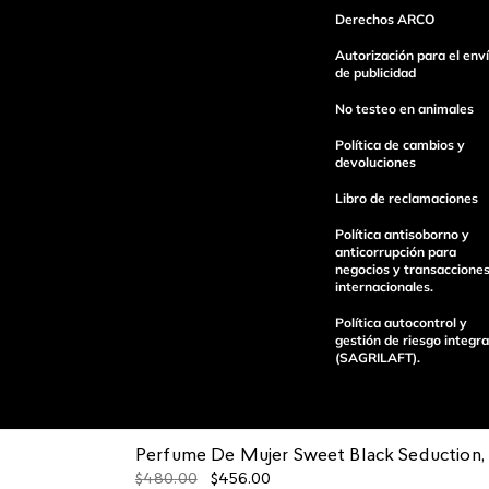
Derechos ARCO
Autorización para el env
Escribe un comentario
de publicidad
No testeo en animales
Política de cambios y
devoluciones
Libro de reclamaciones
enviar comentario
Política antisoborno y
anticorrupción para
negocios y transaccione
internacionales.
Política autocontrol y
gestión de riesgo integra
(SAGRILAFT).
Perfume De Mujer Sweet Black Seduction,
Pagos 100%
Entregas a tod
$
480
.
00
$
456
.
00