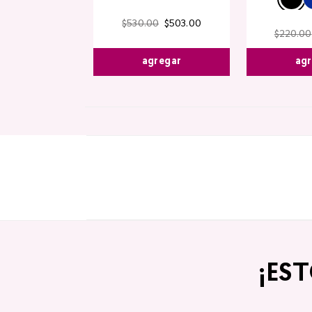
$
530
.
00
$
503
.
00
$
220
.
00
agregar
agr
¡ES