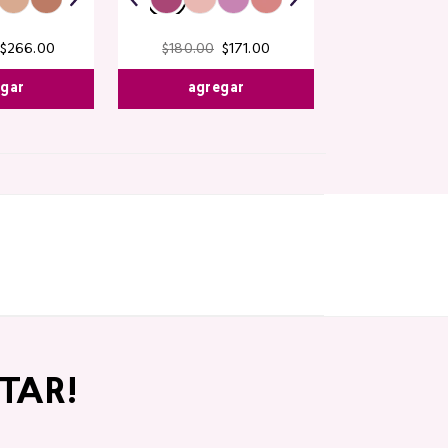
$
266
.
00
$
180
.
00
$
171
.
00
egar
agregar
TAR!