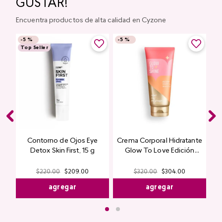
GUSTAR!
Encuentra productos de alta calidad en Cyzone
-
5 %
-
5 %
Top Seller
Contorno de Ojos Eye
Crema Corporal Hidratante
Detox Skin First, 15 g
Glow To Love Edición
Limitada
$
220
.
00
$
209
.
00
$
320
.
00
$
304
.
00
agregar
agregar