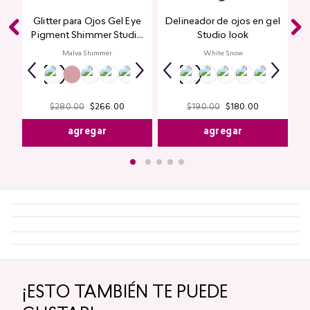
Glitter para Ojos Gel Eye
Delineador de ojos en gel
Pigment Shimmer Studio
Studio look
Look
Malva Shimmer
White Snow
$
280
.
00
$
266
.
00
$
190
.
00
$
180
.
00
agregar
agregar
¡ESTO TAMBIÉN TE PUEDE