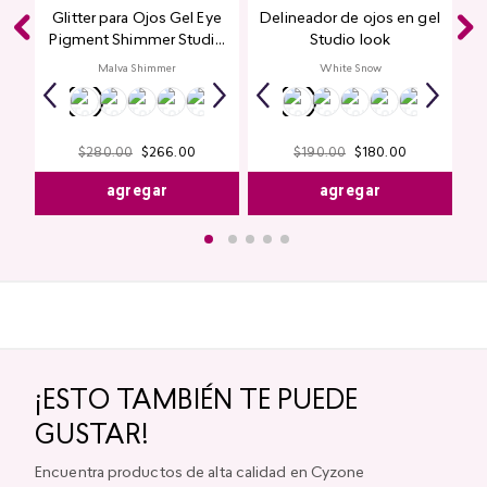
Glitter para Ojos Gel Eye
Delineador de ojos en gel
Pigment Shimmer Studio
Studio look
Look
Malva Shimmer
White Snow
$
280
.
00
$
266
.
00
$
190
.
00
$
180
.
00
agregar
agregar
¡ESTO TAMBIÉN TE PUEDE
GUSTAR!
Encuentra productos de alta calidad en Cyzone