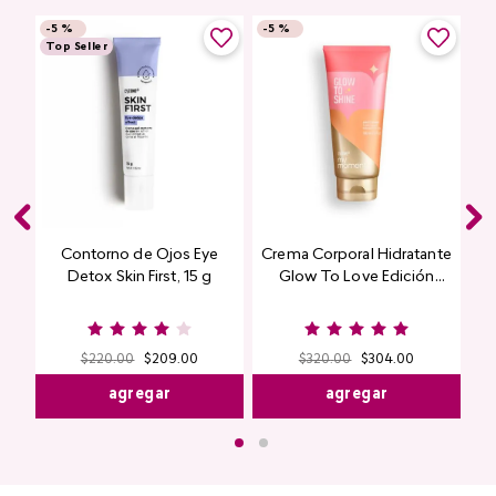
-
5 %
-
5 %
Top Seller
Contorno de Ojos Eye
Crema Corporal Hidratante
Detox Skin First, 15 g
Glow To Love Edición
Limitada
$
220
.
00
$
209
.
00
$
320
.
00
$
304
.
00
agregar
agregar