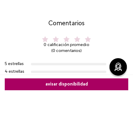
Comentarios
0 calificación promedio
(0 comentarios)
5 estrellas
0%
4 estrellas
0%
3 estrellas
0%
avisar disponibilidad
2 estrellas
0%
1 estrella
0%
Comparte este producto
Escribe un comentario
Copiar link
Whatsapp
Facebook
Más
Más reciente
Agregar comentario